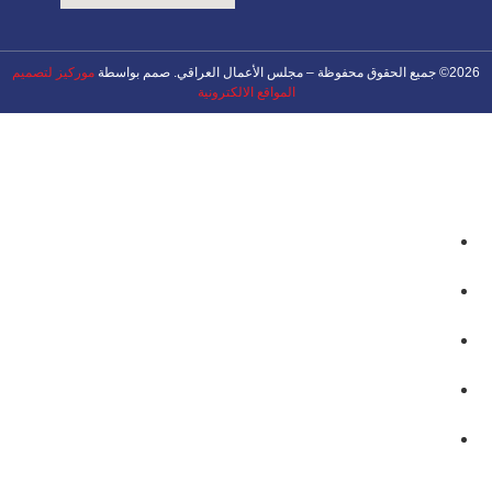
2026© جميع الحقوق محفوظة – مجلس الأعمال العراقي. صمم بواسطة
موركيز لتصميم
المواقع الالكترونية
عن المجلس
أخبارنا
الأحداث المستقبلية
مميزات العضوية
تواصل معنا