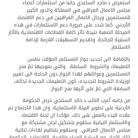
استعرض د.ماجد الساعدي جانبا من استثمارات أعضاء
مجلس الاعمال العراقي في المملكة والدور الكبير
للمستثمرين ورجال الاعمال العراقيين في دعم الاقتصاد
الأردني. كما شدد على ضرورة دعم الاستثمارات في هذه
المرحلة الصعبة نتيجة تأثر كافة القطاعات الاقتصادية بالأثار
السلبية للجائحة. وتقديم التسهيلات اللازمة لإدامة
الاستثمار.
بالإضافة الى تجديد جواز المستثمر المؤقت بنفس
التعليمات والشروط السابقة. والتي بموجبها تمّ منح
المستثمرين وعوائلهم لهذا الجواز دون الحاجة الى تغيير
اوزيادة الشروط لتجديده، كون التعليمات الجديدة تخالف
السابقة التي تمّ على أثرها منح الجواز.
من جانبه أعرب النائب د.خالد الستنجي حرص الحكومة
الأردنية على تطوير البيئة الاستثمارية. وان هذا الاجتماع تم
عقده للبدء بالعمل على ذلك. مؤكدا ان لجنة الاقتصاد
والاستثمار النيابية ستقوم بتشكيل لجان مشتركة مع
مجلس الاعمال العراقي. وستقوم بتنظيم لقاءات ثنائية
لتلك اللجان مع السادة الوزراء والفريق الاقتصادي للحكومة