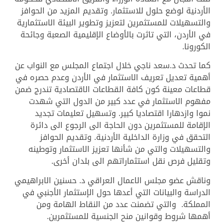
الأردنية لوضع حلول للاستثمار. وتقديم المزيد من الحوافز
والتسهيلات للمستثمرين لتعزيز وتطوير البيئة الاستثمارية
في الأردن، التي تاثرت بالأوضاع الإقليمية الصعبة وجائحة
الكورونا.
كما تحدث د.سعد ناجي خلال اجتماع المجلس مع النواب عن
أهمية تعديل تعريف الاستثمار في الأردن وعدم حصره في
قطاعات معينة كون كافة القطاعات الاقتصادية تندرج ضمن
مفهوم الاستثمار في عدد كبير من الدول التي شهدت
نموا وازدهارا اقتصاديا كبير. وتسهيل تعليمات تجديد
الإقامة للمستثمرين دون الحاجة الى الرجوع الى دائرة
التحقق في وزارة الداخلية الأردنية. وتقديم الحوافز
والتسهيلات والتي من شأنها تعزيز الاستثمار وتوطينه
وتقليل فرص نقل استثماراتهم الى بلدان أخرى.
وناقش عضو مجلس الاعمال العراقي د. حسنين الابراهيمي
الدراسة والبيانات التي أعدها حول الإستثمار الأجنبي في
المملكة. والتي تضمنت عدد من النقاط الهامة ومن
أهمها شروط وقوانين منح الجنسية للمستثمرين.