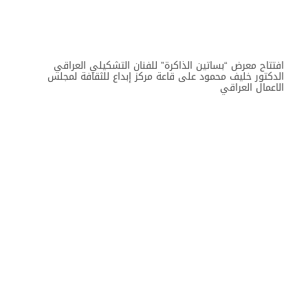
افتتاح معرض “بساتين الذاكرة” للفنان التشكيلي العراقي
الدكتور خليف محمود على قاعة مركز إبداع للثقافة لمجلس
الاعمال العراقي