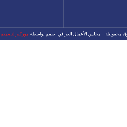
موركيز لتصميم ال