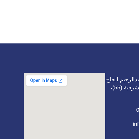
دالرحيم الحاج
محمد، بناية بيت الشرقية (55)،
in