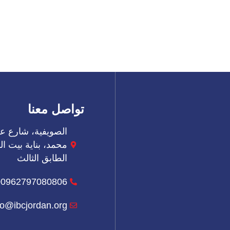
تواصل معنا
الصويفية، شارع عب
الطابق الثالث
00962797080806
fo@ibcjordan.org