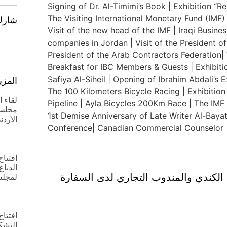
شارك
المزي
لقاء 
مجلس 
الأردن
افتتا
الدباغ
 الكندي والمندوب التجاري لدى السفارة
لمجلس
افتتا
التشك