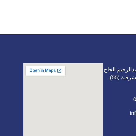
دالرحيم الحاج
محمد، بناية بيت الشرقية (55)،
in