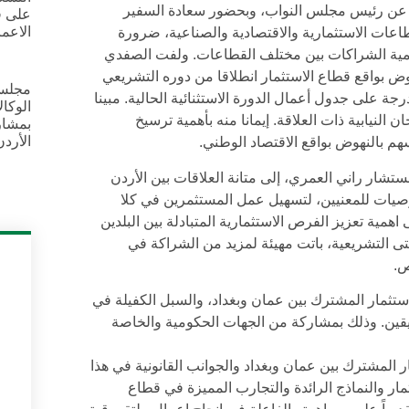
ا عن رئيس مجلس النواب، وبحضور سعادة السفير
على ق
الاعم
طاعات الاستثمارية والاقتصادية والصناعية، ضرورة
تنمية الشراكات بين مختلف القطاعات. ولفت الصفدي
وض بواقع قطاع الاستثمار انطلاقا من دوره التشريعي
مجلس 
رجة على جدول أعمال الدورة الاستثنائية الحالية. مبينا
النيابية ذات العلاقة. إيمانا منه بأهمية ترسيخ
بمشار
الأردن
هم بالنهوض بواقع الاقتصاد الوطني.
مستشار راني العمري، إلى متانة العلاقات بين الأردن
وصيات للمعنيين، لتسهيل عمل المستثمرين في كلا
همية تعزيز الفرص الاستثمارية المتبادلة بين البلدين
تى التشريعية، باتت مهيئة لمزيد من الشراكة في
ص.
استثمار المشترك بين عمان وبغداد، والسبل الكفيلة في
شقيقين. وذلك بمشاركة من الجهات الحكومية والخاصة
المشترك بين عمان وبغداد والجوانب القانونية في هذا
ار والنماذج الرائدة والتجارب المميزة في قطاع