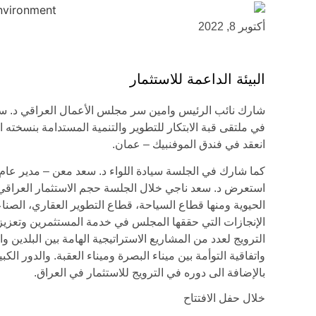
أكتوبر 8, 2022
البيئة الداعمة للاستثمار
شارك نائب الرئيس وامين سر مجلس الأعمال العراقي د. سعد 
انعقد في فندق الموفنبيك – عمان.
كما شارك في الجلسة سيادة اللواء د. سعد معن – مدير عام د
استعرض د. سعد ناجي خلال الجلسة حجم الاستثمار العراقي 
الحيوية ومنها قطاع السياحة، قطاع التطوير العقاري، الصن
الإنجازات التي حققها المجلس في خدمة المستثمرين وتعزيز ا
الترويج لعدد من المشاريع الاستراتيجية الهامة بين البلدين وا
واتفاقية التوأمة بين ميناء البصرة وميناء العقبة. والدور ال
بالإضافة الى دوره في الترويج للاستثمار في العراق.
خلال حفل الافتتاح