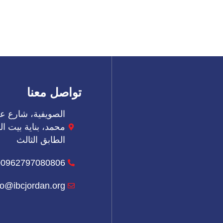
تواصل معنا
الصويفية، شارع عب
الطابق الثالث
00962797080806
fo@ibcjordan.org