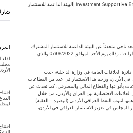
شارك
ناجي متحدثاً عن البيئة الداعمة للاستثمار المشترك
المزي
في ملتقى قبة الابتكار للتطوير والتنمية المستدامة بنسخته الرابعة، وذلك يوم الأحد الموافق 07/08/2022 والذي
لقاء 
مجلس 
الأردن
ائرة العلاقات العامة في وزارة الداخلية، حيث
في الأردن، وزخم هذا الاستثمار في عدد من القطاعات
اعات بأنواعها والقطاع المالي والمصرفي، كما تحدث عن
افتتا
لعلاقات الاقتصادية بين العراق والأردن، من خلال
الدباغ
همها انبوب النفط العراقي الأردني (البصرة – العقبة)
لمجلس
كبير للمجلس في تعزيز الاستثمار العراقي في الأردن،
افتتا
التشك