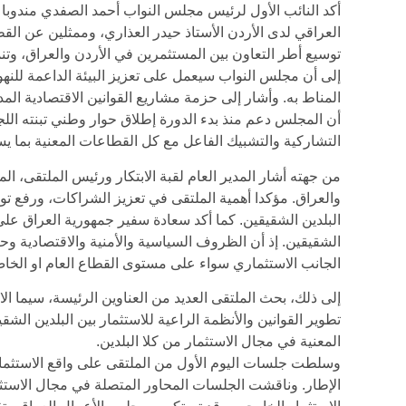
أكد النائب الأول لرئيس مجلس النواب أحمد الصفدي مندوب
العراقي لدى الأردن الأستاذ حيدر العذاري، وممثلين عن الق
توسيع أطر التعاون بين المستثمرين في الأردن والعراق، و
إلى أن مجلس النواب سيعمل على تعزيز البيئة الداعمة للنه
المناط به. وأشار إلى حزمة مشاريع القوانين الاقتصادية المد
أن المجلس دعم منذ بدء الدورة إطلاق حوار وطني تبنته اللجان 
التشاركية والتشبيك الفاعل مع كل القطاعات المعنية بما يس
من جهته أشار المدير العام لقبة الابتكار ورئيس الملتقى، ال
والعراق. مؤكدا أهمية الملتقى في تعزيز الشراكات، ورفع ت
البلدين الشقيقين. كما أكد سعادة سفير جمهورية العراق على ا
الشقيقين. إذ أن الظروف السياسية والأمنية والاقتصادية وح
الجانب الاستثماري سواء على مستوى القطاع العام او الخا
إلى ذلك، بحث الملتقى العديد من العناوين الرئيسة، سيما ال
تطوير القوانين والأنظمة الراعية للاستثمار بين البلدين ال
المعنية في مجال الاستثمار من كلا البلدين.
وسلطت جلسات اليوم الأول من الملتقى على واقع الاستثمار 
الإطار. وناقشت الجلسات المحاور المتصلة في مجال الاستثم