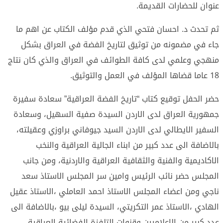
عنوان للحضارات القديمة.
ثم تحدث د. احسان فتحي الذي قدم مؤلف الكتاب عن اهم ما
جاء في مضمونه من توثيق لتاريخ الفضة في العراق بشكل
منهجي وعلمي لدى كافة الطوائف في العراق والذي كان نتاج
18 عاما قضاها المؤلف في العمل والتوثيق.
حضر الحفل توقيع كتاب “تاريخ الفضة العراقية” سعادة سفيرة
جمهورية العراق لدى الاردن السيدة صفية السهيل، وسعادة
السفير الايطالي لدى الاردن السيد جيوفاني براوزي وعقيلته،
بالاضافة الى عدد كبير من ابناء الجالية العراقية والنخب
الاكاديمية والفنية والثقافية العراقية والاردنية، ومن جانب
المجلس حضر نائب الرئيس وامين سر المجلس الاستاذ سعد
ناجي ومن اعضاء المجلس الاستاذ احمد العاملي ،الاستاذ عقيل
الهادي ،الاستاذ عمر التكريتي، السيدة ليلى بيو ،بالاضافة الى
عدد كبير من الاعلاميين وقنوات التلفزة الفضائية العراقية