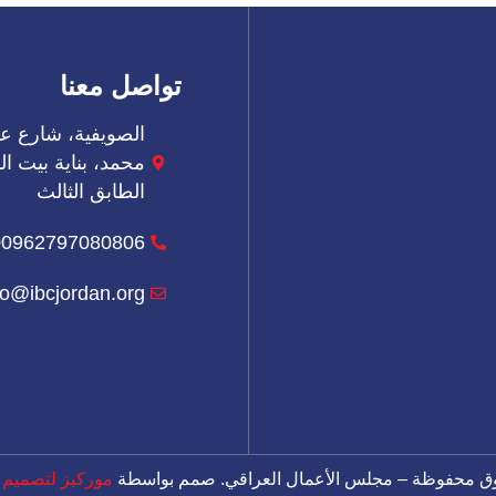
تواصل معنا
الصويفية، شارع عب
الطابق الثالث
00962797080806
fo@ibcjordan.org
موركيز لتصميم ال